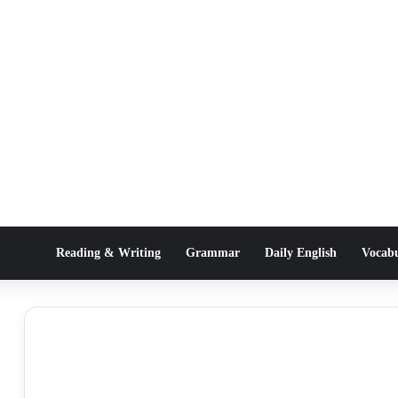
Reading & Writing
Grammar
Daily English
Vocab