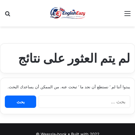
القائمة
بح
لم يتم العثور على نتائج
يبدوا أننا لم ’ نستطع أن نجد ما ’ تبحث عنه. من الممكن أن يساعدك البحث.
البحث
عن:
Waassla-book • Built with 2022 ©