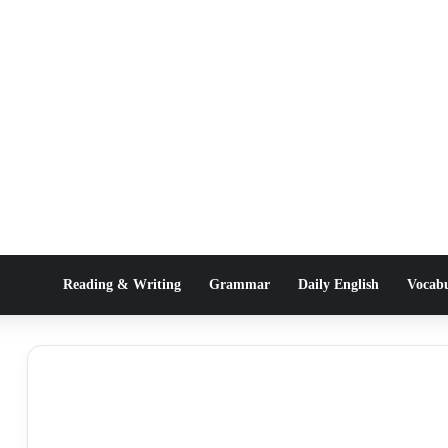
Reading & Writing
Grammar
Daily English
Vocab