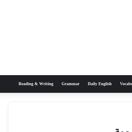
Reading & Writing
Grammar
Daily English
Vocab
مية