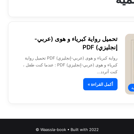
تحميل رواية كبرياء و هوى (عربي-
إنجليزي) PDF
رواية كبرياء و هوى (عربي-إنجليزي) PDF تحميل رواية
كبرياء و هوى (عربي-إنجليزي) PDF : عندما كنت طفل ،
كنت أتردد…
أكمل القراءة »
ة
Waassla-book • Built with 2022 ©