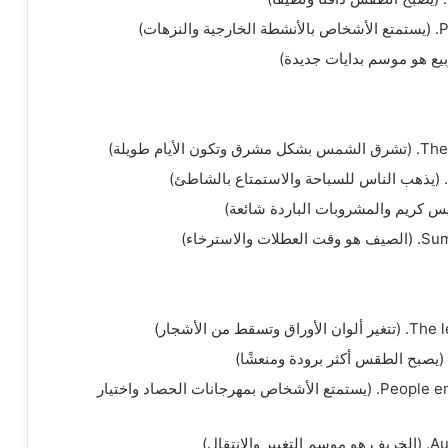
ت)
 طويلة)
ترخاء)
ن الأشجار)
People enjoy harvest festivals and pumpkin picking. (يستمتع الأشخاص بمهرجانات الحصاد واختيار
قال)