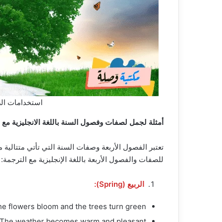
استخدامات ال
أمثلة لجمل لصفات وفصول السنة باللغة الانجليزية مع 
تعتبر الفصول الأربعة وصفات السنة التي تأتي متتالية 
للصفات والفصول الأربعة باللغة الإنجليزية مع الترجمة:
الربيع (Spring):
The flowers bloom and the trees turn green. (تزهر الزهور وتصبح الأشجار خضر
The weather becomes warm and pleasant. (يصبح الطقس دافئًا ولطيفًا)