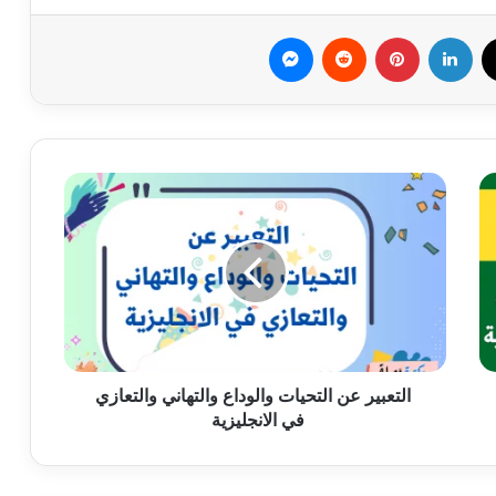
ك
‫X
لينكدإن
بينتيريست
ماسنجر
التعبير
عن التحيات
والوداع
والتهاني
والتعازي
في
الانجليزية
التعبير عن التحيات والوداع والتهاني والتعازي
في الانجليزية