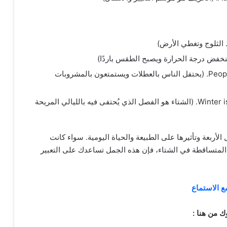
People celebrate holidays and enjoy hot drinks. (يحتفل الناس بالعطلات ويستمتعون بالمشروبات
Winter is a season for cozy nights by the fireplace. (الشتاء هو الفصل الذي يُحتفى فيه بالليالي المريحة
لأربعة وتأثيرها على الطبيعة والحياة اليومية. سواء كانت
 المتساقطة في الشتاء، فإن هذه الجمل تساعدك على التعبير
ع الاستماع
ك من هنا :