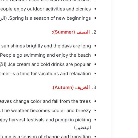
People enjoy outdoor activities and picnics. (يستمتع الأشخاص بالأنشطة الخارجية والنزها
Spring is a season of new beginnings. (الربيع هو موسم بدايات جديدة)
الصيف (Summer):
The sun shines brightly and the days are long. (تشرق الشمس بشكل مشرق وتكون الأيام
People go swimming and enjoy the beach. (يذهب الناس للسباحة والاستمتاع بالشاطئ)
Ice cream and cold drinks are popular. (الآيس كريم والمشروبات الباردة شائعة)
Summer is a time for vacations and relaxation. (الصيف هو وقت العطلات والاس
الخريف (Autumn):
The leaves change color and fall from the trees. (تتغير ألوان الأوراق وتسقط م
The weather becomes cooler and breezy. (يصبح الطقس أكثر برودة ومنعشًا)
اليقطين)
Autumn is a season of change and transition. (الخريف هو موسم التغيير والانت