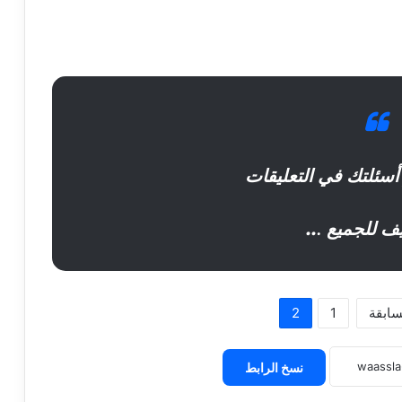
أسئلتك في التعليقات
يف للجميع .
..
سابقة
1
2
نسخ الرابط