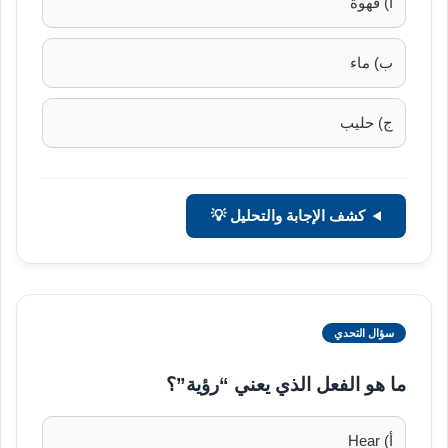
أ) قهوة
ب) ماء
ج) حليب
كشف الإجابة والتحليل 💡
سؤال التحدي
ما هو الفعل الذي يعني “رؤية”؟
أ) Hear