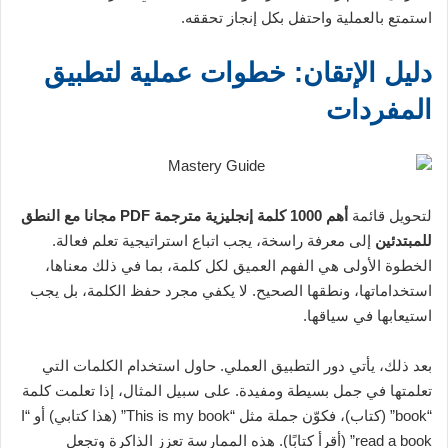
استمتع بالعملية واحتفل بكل إنجاز تحققه.
دليل الإتقان: خطوات عملية لتطبيق
المفردات
لتحويل قائمة
أهم 1000 كلمة إنجليزية مترجمة PDF مجانا مع النطق
للمبتدئين
إلى معرفة راسخة، يجب اتباع استراتيجية تعلم فعالة.
الخطوة الأولى هي الفهم العميق لكل كلمة، بما في ذلك معناها،
استخداماتها، ونطقها الصحيح. لا يكفي مجرد حفظ الكلمة، بل يجب
استيعابها في سياقها.
بعد ذلك، يأتي دور التطبيق العملي. حاول استخدام الكلمات التي
تعلمتها في جمل بسيطة ومفيدة. على سبيل المثال، إذا تعلمت كلمة
“book” (كتاب)، فكوّن جملة مثل “This is my book” (هذا كتابي) أو “I
read a book” (أقرأ كتابًا). هذه الممارسة تعزز الذاكرة وتجعل