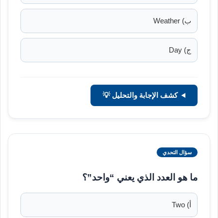
ب) Weather
ج) Day
كشف الإجابة والتحليل 💡
سؤال التحدي
ما هو العدد الذي يعني “واحد”؟
أ) Two