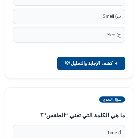
ب) Smell
ج) See
كشف الإجابة والتحليل 💡
سؤال التحدي
ما هي الكلمة التي تعني “الطقس”؟
أ) Time