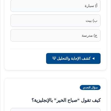
أ) سيارة
ب) بيت
ج) مدرسة
كشف الإجابة والتحليل 💡
سؤال التحدي
كيف تقول “صباح الخير” بالإنجليزية؟