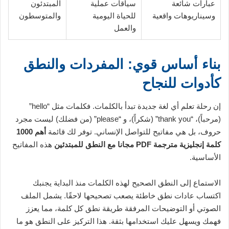
عبارات شائعة
سياقات عملية
المبتدئون
وسيناريوهات واقعية
للحياة اليومية
والمتوسطون
والعمل
بناء أساس قوي: المفردات والنطق
كأدوات للنجاح
إن رحلة تعلم أي لغة جديدة تبدأ بالكلمات. فكلمات مثل “hello”
(مرحباً)، “thank you” (شكراً)، و “please” (من فضلك) ليست مجرد
حروف، بل هي مفاتيح للتواصل الإنساني. توفر لك قائمة
أهم 1000
كلمة إنجليزية مترجمة PDF مجانا مع النطق للمبتدئين
هذه المفاتيح
الأساسية.
الاستماع إلى النطق الصحيح لهذه الكلمات منذ البداية يجنبك
اكتساب عادات نطق خاطئة يصعب تصحيحها لاحقًا. يشمل الملف
الصوتي أو التوضيحات المرفقة طريقة نطق كل كلمة، مما يعزز
فهمك ويسهل عليك استخدامها بثقة. هذا التركيز على النطق هو ما