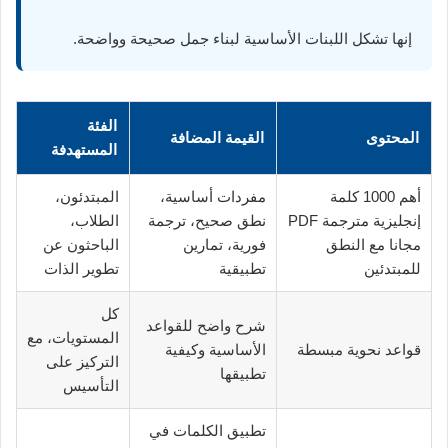
إنها تشكل اللبنات الأساسية لبناء جمل صحيحة وواضحة.
الفئة
المحتوى
القيمة المضافة
المستهدفة
أهم 1000 كلمة
مفردات أساسية،
المبتدئون،
إنجليزية مترجمة PDF
نطق صحيح، ترجمة
الطلاب،
مجانا مع النطق
فورية، تمارين
الباحثون عن
للمبتدئين
تطبيقية
تطوير الذات
كل
شرح واضح للقواعد
المستويات، مع
قواعد نحوية مبسطة
الأساسية وكيفية
التركيز على
تطبيقها
التأسيس
تطبيق الكلمات في