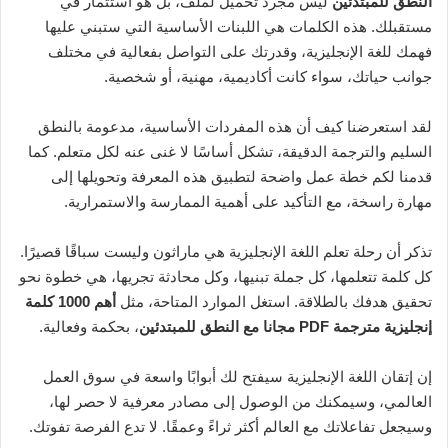
النطق للمبتدئين
ليس مجرد تحميل لملف، بل هو استثمار في
مستقبلك. هذه الكلمات هي اللبنات الأساسية التي ستبني عليها
فهمك للغة الإنجليزية، وقدرتك على التواصل بفعالية في مختلف
جوانب حياتك، سواء كانت أكاديمية، مهنية، أو شخصية.
لقد استعرضنا كيف أن هذه المفردات الأساسية، مدعومة بالنطق
السليم والترجمة الدقيقة، تشكل أساسًا لا غنى عنه لكل متعلم. كما
قدمنا لكم خطة عمل واضحة لتطبيق هذه المعرفة وتحويلها إلى
مهارة راسخة، مع التأكيد على أهمية الممارسة والاستمرارية.
تذكر أن رحلة تعلم اللغة الإنجليزية هي ماراثون وليست سباقًا قصيرًا.
كل كلمة تتعلمها، كل جملة تبنيها، وكل محادثة تجريها، هي خطوة نحو
تحقيق هدفك بالطلاقة. استغل الموارد المتاحة، مثل
أهم 1000 كلمة
إنجليزية مترجمة PDF مجانا مع النطق للمبتدئين
، بحكمة وفعالية.
إن إتقان اللغة الإنجليزية سيفتح لك أبوابًا واسعة في سوق العمل
العالمي، وسيمكنك من الوصول إلى مصادر معرفية لا حصر لها،
وسيجعل تفاعلاتك مع العالم أكثر ثراءً وعمقًا. لا تدع الفرصة تفوتك.