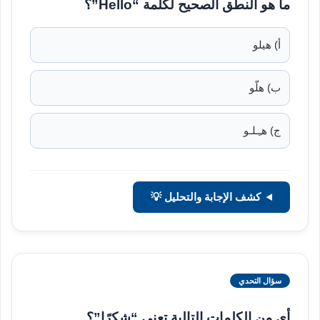
ما هو النطق الصحيح لكلمة “Hello”؟
أ) هيلو
ب) هلّو
ج) هـِـلـو
كشف الإجابة والتحليل 💡
سؤال التحدي
أي من الكلمات التالية تعني “شكرًا”؟