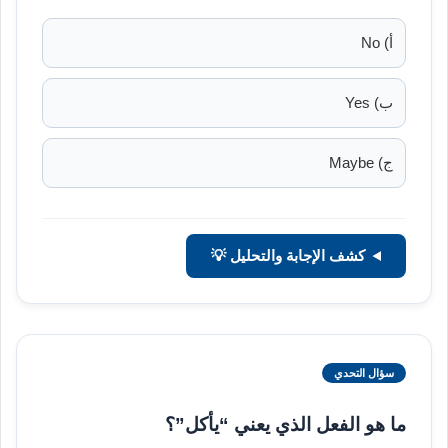
أ) No
ب) Yes
ج) Maybe
كشف الإجابة والتحليل 💡
سؤال التحدي
ما هو الفعل الذي يعني “يأكل”؟