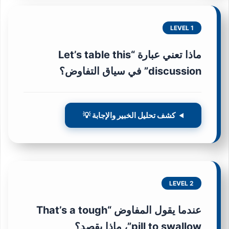
LEVEL 1
ماذا تعني عبارة “Let’s table this
discussion” في سياق التفاوض؟
كشف تحليل الخبير والإجابة 💡
LEVEL 2
عندما يقول المفاوض “That’s a tough
pill to swallow”، ماذا يقصد؟