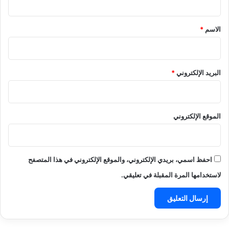
Waassla-book • Built with 2022 ©
Contact Us
About Us
Privacy Policy
فيسبوك
‫YouTube
تيلقرام