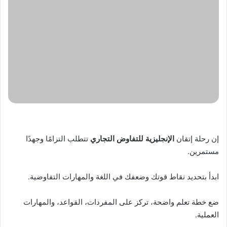
ضع خطة تعلم واضحة، تركز على المفردات، القواعد، والمهارات
العملية.
ابحث عن فرص للممارسة الفعلية، سواء في بيئة عملك أو من خلال
دورات متخصصة.
لا تتردد في طلب المساعدة والتوجيه من الخبراء والمتحدثين
المعتادين.
تذكر أن النجاح في
الإنجليزية للتفاوض التجاري
ليس مجرد إتقان
للغة، بل هو فن استراتيجي يتطلب ذكاءً وفهمًا عميقًا.
من خلال تطبيق هذه الاستراتيجيات والالتزام بالتعلم المستمر،
ستكون على الطريق الصحيح لتحقيق أهدافك التجارية العالمية.
إن تطوير مهاراتك في
الإنجليزية للتفاوض التجاري
هو استثمار
حقيقي في مستقبلك المهني.