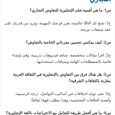
س4: ما هي أفضل طريقة للتعامل مع الاعتراضات باللغة الإنجليزية؟
ج4: استمع جيدًا، اعترف بالاعتراض، ثم قدم ردًا منطقيًا ومقنعًا، مع
التركيز على إيجاد حلول.
س5: كيف يمكنني قياس مدى تقدمي في الإنجليزية للتفاوض
التجاري؟
ج5: شارك في مفاوضات فعلية، اطلب تغذية راجعة، وقم بتقييم
أدائك بناءً على النتائج التي حققتها.
هل تريد إتقان الإنجليزية بسرعة؟
انضم إلى آلاف الطلاب في مجتمعنا التعليمي. نشارك