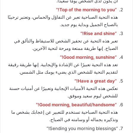
أن يكون لدى الشخص يومًا سعيدًا.
“Top of the morning to you!”
هذه التحية الصباحية تعبر عن التفاؤل والحماس، وتعتبر ترحيبًا
بالصباح الجميل وبداية يوم جديد.
“Rise and shine!”
تعبر هذه التحية عن تحفيز الشخص للاستيقاظ والتألق في
الصباح. إنها طريقة ممتعة ومرحة لتحية الآخرين.
“Good morning, sunshine!”
تعد هذه التحية تعبيرًا عن الإشادة والإيجابية. إنها طريقة رقيقة
لتقديم التحية للشخص الذي يضيء يومك مثل الشمس.
“Have a great day!”
تعكس هذه التحية الأمنيات الإيجابية وتعبيرًا عن أمنيات حسنة
للشخص ليوم سعيد وموفق.
“Good morning, beautiful/handsome!”
هذه التحية الصباحية تستخدم للتعبير عن إعجابك بشخص ما
وتذكيره بجماله أو وسامته في الصباح.
“Sending you morning blessings!”