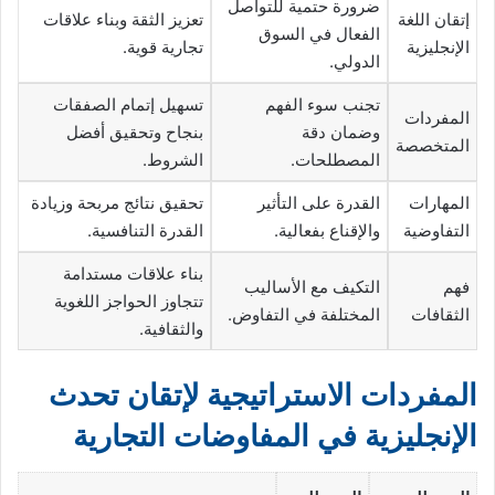
ضرورة حتمية للتواصل
إتقان اللغة
تعزيز الثقة وبناء علاقات
الفعال في السوق
الإنجليزية
تجارية قوية.
الدولي.
تجنب سوء الفهم
تسهيل إتمام الصفقات
المفردات
وضمان دقة
بنجاح وتحقيق أفضل
المتخصصة
المصطلحات.
الشروط.
المهارات
القدرة على التأثير
تحقيق نتائج مربحة وزيادة
التفاوضية
والإقناع بفعالية.
القدرة التنافسية.
بناء علاقات مستدامة
فهم
التكيف مع الأساليب
تتجاوز الحواجز اللغوية
الثقافات
المختلفة في التفاوض.
والثقافية.
المفردات الاستراتيجية لإتقان تحدث
الإنجليزية في المفاوضات التجارية