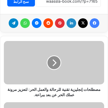
نسخ الرابط
فيسبوك
‫X
لينكدإن
بينتيريست
ماسنجر
واتساب
تيلقرام
مصطلحات
إنجليزية
تقنية
للرحالة
والعمل
الحر:
لتعزيز
مرونة
عملك
الحر
مصطلحات إنجليزية تقنية للرحالة والعمل الحر: لتعزيز مرونة
عن
عملك الحر عن بعد ببراعة.
بعد
ببراعة.
مصطلحات