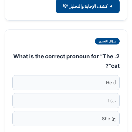
كشف الإجابة والتحليل 💡
سؤال التحدي
2. What is the correct pronoun for “The
cat”?
أ) He
ب) It
ج) She