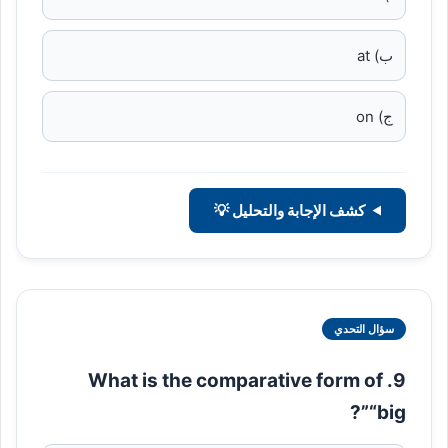
ب) at
ج) on
كشف الإجابة والتحليل 💡
سؤال التحدي
9. What is the comparative form of
“big”?