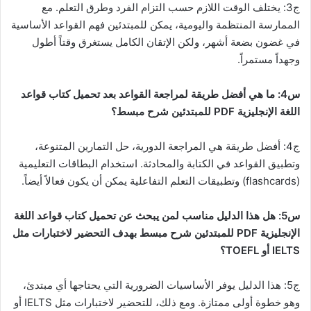
ج3: يختلف الوقت اللازم حسب التزام الفرد وطرق التعلم. مع
الممارسة المنتظمة واليومية، يمكن للمبتدئين فهم القواعد الأساسية
في غضون بضعة أشهر، ولكن الإتقان الكامل يستغرق وقتاً أطول
وجهداً مستمراً.
س4: ما هي أفضل طريقة لمراجعة القواعد بعد تحميل كتاب قواعد
اللغة الإنجليزية PDF للمبتدئين شرح مبسط؟
ج4: أفضل طريقة هي المراجعة الدورية، حل التمارين المتنوعة،
وتطبيق القواعد في الكتابة والمحادثة. استخدام البطاقات التعليمية
(flashcards) وتطبيقات التعلم التفاعلية يمكن أن يكون فعالاً أيضاً.
س5: هل هذا الدليل مناسب لمن يبحث عن تحميل كتاب قواعد اللغة
الإنجليزية PDF للمبتدئين شرح مبسط بهدف التحضير لاختبارات مثل
IELTS أو TOEFL؟
ج5: هذا الدليل يوفر الأساسيات الضرورية التي يحتاجها أي مبتدئ،
وهو خطوة أولى ممتازة. ومع ذلك، للتحضير لاختبارات مثل IELTS أو