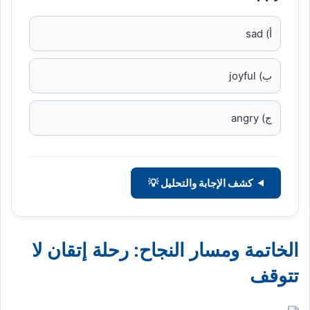
أ) sad
ب) joyful
ج) angry
كشف الإجابة والتحليل 💡
الخاتمة ومسار النجاح: رحلة إتقان لا
تتوقف