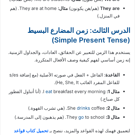
They are
(هم/هن يكونون)
مثال:
They are at home. (هم
في المنزل.)
الدرس الثالث: زمن المضارع البسيط
(Simple Present Tense)
يستخدم هذا الزمن للتعبير عن الحقائق، العادات، والجداول الزمنية.
إنه زمن أساسي لفهم كيفية وصف الأفعال المتكررة.
القاعدة:
الفاعل + الفعل في صورته الأصلية (مع إضافة s/es
للفاعل المفرد الغائب He, She, It).
مثال 1:
I
eat
breakfast every morning. (أنا أتناول الفطور
كل صباح.)
مثال 2:
She
coffee. (هي تشرب القهوة.)
drinks
مثال 3:
They
to school. (هم يذهبون إلى المدرسة.)
go
لتعميق فهمك لهذه القواعد والمزيد، ننصح بـ
تحميل كتاب قواعد