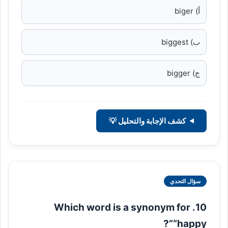
أ) biger
ب) biggest
ج) bigger
كشف الإجابة والتحليل 💡
سؤال التحدي
10. Which word is a synonym for
“happy”?