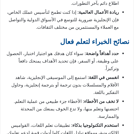
اطلاع دائم بآخر التطورات.
ريادة الأعمال العالمية:
إذا كنت تطمح لتأسيس عملك الخاص،
فإن الإنجليزية ضرورية للتوسع في الأسواق الدولية والتواصل
مع العملاء والمستثمرين من مختلف الثقافات.
نصائح الخبراء لتعلم فعال
حدد أهدافاً واضحة:
سواء كان هدفك هو اجتياز اختبار، الحصول
على وظيفة، أو السفر، فإن تحديد الأهداف يمنحك دافعاً
وتركيزاً.
انغمس في اللغة:
استمع إلى الموسيقى الإنجليزية، شاهد
الأفلام والمسلسلات بدون ترجمة أو بترجمة إنجليزية، وحاول
التفكير باللغة.
لا تخف من الأخطاء:
الأخطاء جزء طبيعي من عملية التعلم.
احتضنها وتعلم منها، ولا تدع الخوف يمنعك من المحدثة
والممارسة.
استخدم التكنولوجيا بذكاء:
تطبيقات تعلم اللغات، القواميس
الإلكترونية، ومواقع تبادل اللغات كلها أدوات قوية لدعم تعلمك.