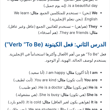
is a beautiful day. (إنه يوم جميل.)
We
(نحن) – تستخدم للمتكلمين الجمع.
مثال:
We learn
English. (نحن نتعلم الإنجليزية.)
They
(هم/هن) – تستخدم للغائبين الجمع (عاقل وغير عاقل).
مثال:
They are friends. (هم أصدقاء.)
الدرس الثاني: فعل الكينونة (Verb “To Be”)
فعل “To Be” هو من أهم الأفعال وأكثرها استخداماً في الإنجليزية.
يستخدم لوصف الحالة، الهوية، أو الوجود.
I am
(أنا أكون)
مثال:
I am happy. (أنا سعيد.)
You are
(أنت تكون)
مثال:
You are kind. (أنت لطيف.)
He is
(هو يكون)
مثال:
He is a doctor. (هو طبيب.)
She is
(هي تكون)
مثال:
She is busy. (هي مشغولة.)
It is
(هو/هي يكون لغير العاقل)
مثال:
It is cold. (الجو بارد.)
We are
(نحن نكون)
مثال:
We are students. (نحن طلاب.)