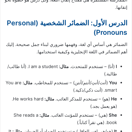
إتقانها.
الدرس الأول: الضمائر الشخصية (Personal
Pronouns)
الضمائر هي أساس أي لغة، وفهمها ضروري لبناء جمل صحيحة. إليك
أهم الضمائر في اللغة الإنجليزية وكيفية استخدامها.
I
(أنا) – تستخدم للمتحدث.
مثال:
I am a student. (أنا طالب/
طالبة.)
You
(أنت/أنتِ/أنتم/أنتن) – تستخدم للمخاطب.
مثال:
You are
smart. (أنت ذكي/ذكية.)
He
(هو) – تستخدم للمذكر الغائب.
مثال:
He works hard.
(هو يعمل بجد.)
She
(هي) – تستخدم للمؤنث الغائب.
مثال:
She reads a
book. (هي تقرأ كتاباً.)
It
(هو/هي لغير العاقل) – تستخدم للجماد أو الحيوان.
مثال:
It