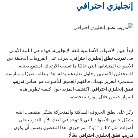
إنجليزي احترافي
ابدأ بفهم الأصوات الأساسية للغة الإنجليزية، فهذه هي اللبنة الأولى
في
تدريب نطق إنجليزي احترافي
. تعرف على الفروقات الدقيقة بين
الأصوات المتشابهة التي غالبًا ما تسبب الارتباك. استمع بعناية
للمتحدثين الأصليين وحاول تقليدهم بدقة. هذا يتطلب صبرًا وممارسة
مستمرة لتعزيز فهمك. فالفهم العميق للأصوات هو أساس
تدريب
نطق إنجليزي احترافي
. اكتشف المزيد حول كيفية تطوير هذه
المهارات من خلال موارد متخصصة.
ركز على نطق الحروف الساكنة والمتحركة بشكل منفصل. انتبه
بشكل خاص للأصوات التي لا توجد في لغتك الأم. التدرب على
أصوات مثل ‘th’ و ‘r’ و ‘l’ أمر حيوي. هذا التفصيل يضمن أن يكون
تدريب نطق إنجليزي احترافي
فعّالًا.