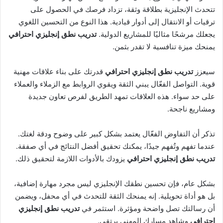
تتحدث الإنجليزية بطلاقة وثقة، تزداد فرصك في الحصول على
ترقيات أو الانتقال إلى أدوار قيادية. هذا النوع من التحسين اللغوي
يجعلك مرشحًا مثاليًا للمشاريع الدولية.
تدريب نطق إنجليزي احترافي
يمنحك ميزة تنافسية لا تقدر بثمن.
سيعزز
تدريب نطق إنجليزي احترافي
قدرتك على بناء علاقات مهنية
قوية. التواصل الفعّال يبني الثقة ويقوي الروابط مع الزملاء والعملاء
على حد سواء. هذه العلاقات تمهد الطريق لفرص تعاون جديدة
ومشاريع ناجحة.
تذكر أن التفاوض الفعّال يعتمد بشكل كبير على وضوح ودقة لغتك.
عندما تفهم وتُفهم جيدًا، يمكنك تحقيق أفضل النتائج في أي صفقة.
تدريب نطق إنجليزي احترافي
يزودك بالأدوات اللازمة لتحقيق ذلك.
بشكل عام، فإن تحسين نطقك الإنجليزي ليس مجرد مهارة إضافية،
بل هو أداة تحويلية. إنه يمنحك الثقة للتحدث في أي محفل، ويضمن
أن رسالتك تصل واضحة ومؤثرة. استثمر في
تدريب نطق إنجليزي
احترافي
وشاهد مسارك المهني يرتقي.