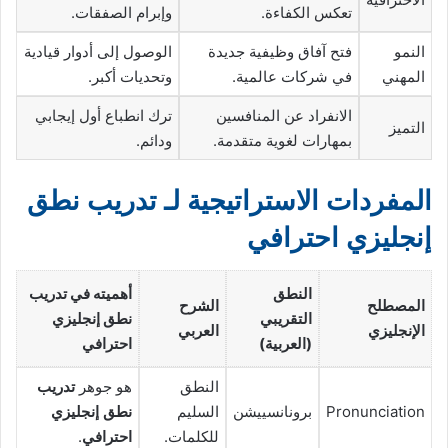
تعكس الكفاءة.
وإبرام الصفقات.
النمو
فتح آفاق وظيفية جديدة
الوصول إلى أدوار قيادية
المهني
في شركات عالمية.
وتحديات أكبر.
الانفراد عن المنافسين
ترك انطباع أول إيجابي
التميز
بمهارات لغوية متقدمة.
ودائم.
المفردات الاستراتيجية لـ تدريب نطق
إنجليزي احترافي
النطق
أهميته في تدريب
المصطلح
الشرح
التقريبي
نطق إنجليزي
الإنجليزي
العربي
(العربية)
احترافي
النطق
هو جوهر
تدريب
Pronunciation
برونانسييشن
السليم
نطق إنجليزي
للكلمات.
احترافي
.