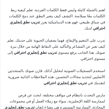
اهتم بالجملة كاملة وليس فقط الكلمات الفردية. تعلم كيفية ربط
الكلمات معًا بسلاسة. اكتشف كيف يتغير النطق عند دمج الكلمات
في سياق طبيعي. فهم هذه الديناميكية يعزز
تدريب نطق إنجليزي
احترافي
لديك.
تدرب على التنغيم والإيقاع، فهما يضفيان الحيوية على حديثك. تعلم
كيف تعبر عن المشاعر والتأكيد على النقاط الهامة من خلال نبرة
صوتك. هذا الجانب يرفع مستوى
تدريب نطق إنجليزي احترافي
إلى
مستوى احترافي.
استخدم التسجيلات الصوتية لتحليل أدائك. قارن صوتك بالمتحدثين
الأصليين لتحديد مجالات التحسين. هذه الملاحظات الذاتية ضرورية
لتقدمك في
تدريب نطق إنجليزي احترافي
.
مارس التحدث بانتظام في مواقف مختلفة. ابحث عن فرص
لممارسة اللغة الإنجليزية، سواء مع زملاء العمل أو في مجموعات
المحادثة. الممارسة المستمرة هي مفتاح إتقان
تدريب نطق إنجليزي