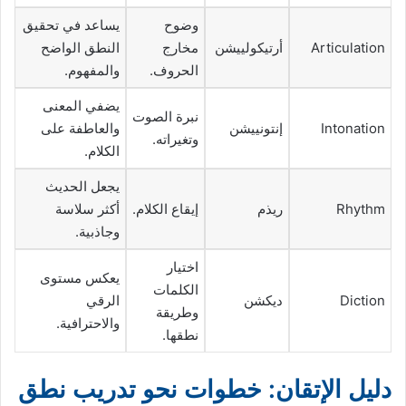
وضوح
يساعد في تحقيق
Articulation
أرتيكولييشن
مخارج
النطق الواضح
الحروف.
والمفهوم.
يضفي المعنى
نبرة الصوت
Intonation
إنتونييشن
والعاطفة على
وتغيراته.
الكلام.
يجعل الحديث
Rhythm
ريذم
إيقاع الكلام.
أكثر سلاسة
وجاذبية.
اختيار
يعكس مستوى
الكلمات
Diction
ديكشن
الرقي
وطريقة
والاحترافية.
نطقها.
دليل الإتقان: خطوات نحو تدريب نطق