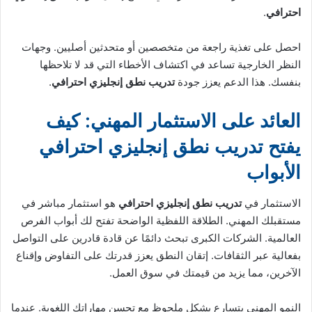
احترافي
.
احصل على تغذية راجعة من متخصصين أو متحدثين أصليين. وجهات
النظر الخارجية تساعد في اكتشاف الأخطاء التي قد لا تلاحظها
بنفسك. هذا الدعم يعزز جودة
تدريب نطق إنجليزي احترافي
.
العائد على الاستثمار المهني: كيف
يفتح تدريب نطق إنجليزي احترافي
الأبواب
الاستثمار في
تدريب نطق إنجليزي احترافي
هو استثمار مباشر في
مستقبلك المهني. الطلاقة اللفظية الواضحة تفتح لك أبواب الفرص
العالمية. الشركات الكبرى تبحث دائمًا عن قادة قادرين على التواصل
بفعالية عبر الثقافات. إتقان النطق يعزز قدرتك على التفاوض وإقناع
الآخرين، مما يزيد من قيمتك في سوق العمل.
النمو المهني يتسارع بشكل ملحوظ مع تحسن مهاراتك اللغوية. عندما