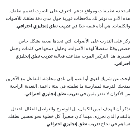
استخدم تطبيقات ومواقع تدعم التعرف على الصوت لتقييم نطقك.
هذه الأدوات توفر لك ملاحظات فورية حول مدى دقة نطقك للأصوات
والكلمات. هي أداة قيمة جدًا في
تدريب نطق إنجليزي احترافي
.
ركز على التدرب على الأصوات التي تجدها صعبة بشكل خاص.
خصص وقتًا منفصلاً لهذه الأصوات، وحاول دمجها في كلمات وجمل
قصيرة. هذا التركيز الموجه يضاعف فعالية
تدريب نطق إنجليزي
احترافي
.
ابحث عن شريك لغوي أو انضم إلى نادي محادثة. التفاعل مع الآخرين
يمنحك الفرصة لممارسة ما تعلمته في بيئة داعمة. التغذية الراجعة
من الأقران لا تقدر بثمن في
تدريب نطق إنجليزي احترافي
.
تذكر أن الهدف ليس الكمال، بل الوضوح والتواصل الفعّال. احتفل
بالتقدم الذي تحرزه، مهما كان صغيراً. كل خطوة نحو تحسين نطقك
تساهم في نجاح
تدريب نطق إنجليزي احترافي
.