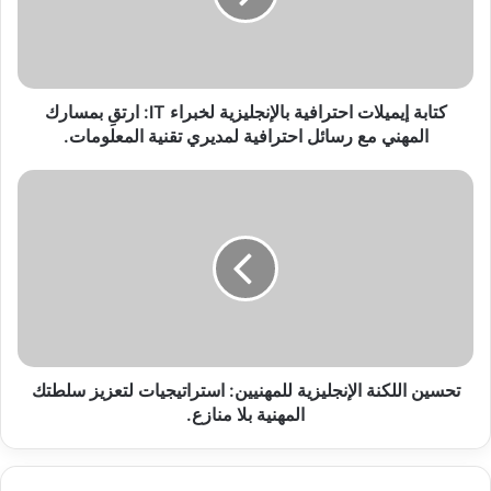
IT:
ارتقِ
بمسارك
المهني
مع
كتابة إيميلات احترافية بالإنجليزية لخبراء IT: ارتقِ بمسارك
رسائل
المهني مع رسائل احترافية لمديري تقنية المعلومات.
احترافية
لمديري
تحسين
تقنية
اللكنة
المعلومات.
الإنجليزية
للمهنيين:
استراتيجيات
لتعزيز
سلطتك
المهنية
بلا
منازع.
تحسين اللكنة الإنجليزية للمهنيين: استراتيجيات لتعزيز سلطتك
المهنية بلا منازع.