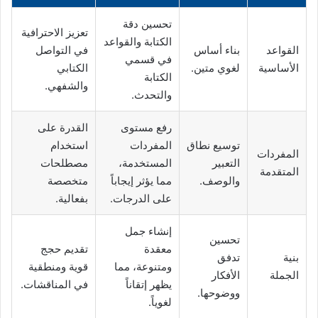
تحسين دقة
تعزيز الاحترافية
الكتابة والقواعد
القواعد
بناء أساس
في التواصل
في قسمي
الأساسية
لغوي متين.
الكتابي
الكتابة
والشفهي.
والتحدث.
رفع مستوى
القدرة على
توسيع نطاق
المفردات
استخدام
المفردات
التعبير
المستخدمة،
مصطلحات
المتقدمة
والوصف.
مما يؤثر إيجاباً
متخصصة
على الدرجات.
بفعالية.
إنشاء جمل
تحسين
معقدة
تقديم حجج
بنية
تدفق
ومتنوعة، مما
قوية ومنطقية
الجملة
الأفكار
يظهر إتقاناً
في المناقشات.
ووضوحها.
لغوياً.