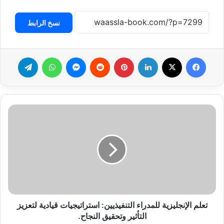
نسخ الرابط
فيسبوك
‫X
لينكدإن
بينتيريست
ماسنجر
واتساب
تيلقرام
تعلم
الإنجليزية
للمدراء
التنفيذيين:
استراتيجيات
قيادية
لتعزيز
التأثير
وتحقيق
النجاح.
تعلم الإنجليزية للمدراء التنفيذيين: استراتيجيات قيادية لتعزيز
التأثير وتحقيق النجاح.