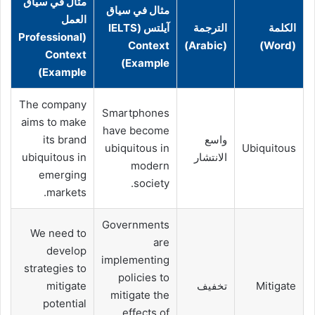
مثال في سياق
مثال في سياق
العمل
الكلمة
الترجمة
آيلتس (IELTS
(Professional
Context
(Arabic)
(Word)
Context
Example)
Example)
The company
Smartphones
aims to make
have become
واسع
its brand
ubiquitous in
Ubiquitous
الانتشار
ubiquitous in
modern
emerging
society.
markets.
Governments
We need to
are
develop
implementing
strategies to
policies to
Mitigate
تخفيف
mitigate
mitigate the
potential
effects of