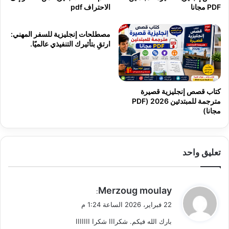
PDF مجانا
الاحتراف pdf
مصطلحات إنجليزية للسفر المهني:
ارتقِ بتأثيرك التنفيذي عالميًا.
كتاب قصص إنجليزية قصيرة
مترجمة للمبتدئين 2026 (PDF
مجانا)
تعليق واحد
ي
Merzoug moulay
:
ق
22 فبراير، 2026 الساعة 1:24 م
و
بارك الله فيكم. شكرااا شكرا ااااااا
ل