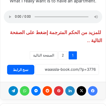
What I really want is to have an apartment.
للمزيد من الحكم المترجمة إضغط على الصفحة
التالية ..
1
2
الصفحة التالية
نسخ الرابط
فيسبوك
‫X
لينكدإن
بينتيريست
ماسنجر
واتساب
تيلقرام