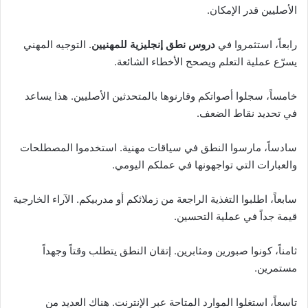
الأصليين قدر الإمكان.
رابعاً، استثمروا في
دروس نطق إنجليزية للمهنيين
. التوجيه المهني
يسرّع عملية التعلم ويصحح الأخطاء الشائعة.
خامساً، سجلوا أصواتكم وقارنوها بالمتحدثين الأصليين. هذا يساعد
في تحديد نقاط الضعف.
سادساً، مارسوا النطق في سياقات مهنية. استخدموا المصطلحات
والعبارات التي تواجهونها في عملكم اليومي.
سابعاً، اطلبوا التغذية الراجعة من زملائكم أو مدربيكم. الآراء الخارجية
قيمة جداً في عملية التحسين.
ثامناً، كونوا صبورين ومثابرين. إتقان النطق يتطلب وقتاً وجهداً
مستمرين.
تاسعاً، استغلوا الموارد المتاحة عبر الإنترنت. هناك العديد من