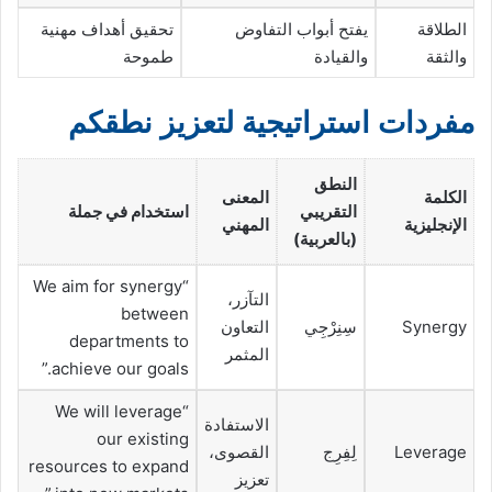
الطلاقة
يفتح أبواب التفاوض
تحقيق أهداف مهنية
والثقة
والقيادة
طموحة
مفردات استراتيجية لتعزيز نطقكم
النطق
الكلمة
المعنى
التقريبي
استخدام في جملة
الإنجليزية
المهني
(بالعربية)
“We aim for synergy
التآزر،
between
Synergy
سِنِرْجِي
التعاون
departments to
المثمر
achieve our goals.”
“We will leverage
الاستفادة
our existing
Leverage
لِفِرِج
القصوى،
resources to expand
تعزيز