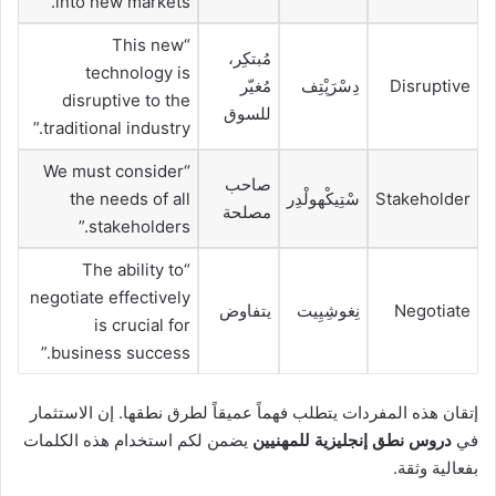
into new markets.”
“This new
مُبتكِر،
technology is
Disruptive
دِسْرَپْتِف
مُغيّر
disruptive to the
للسوق
traditional industry.”
“We must consider
صاحب
Stakeholder
سْتِيكْهولْدِر
the needs of all
مصلحة
stakeholders.”
“The ability to
negotiate effectively
Negotiate
نِغوشِيِيت
يتفاوض
is crucial for
business success.”
إتقان هذه المفردات يتطلب فهماً عميقاً لطرق نطقها. إن الاستثمار
في
دروس نطق إنجليزية للمهنيين
يضمن لكم استخدام هذه الكلمات
بفعالية وثقة.