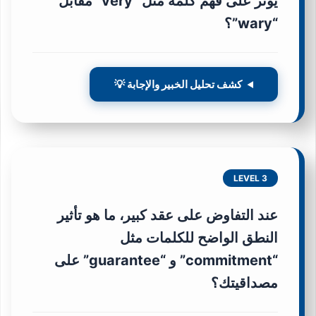
يؤثر على فهم كلمة مثل “very” مقابل
“wary”؟
كشف تحليل الخبير والإجابة 💡
LEVEL 3
عند التفاوض على عقد كبير، ما هو تأثير
النطق الواضح للكلمات مثل
“commitment” و “guarantee” على
مصداقيتك؟