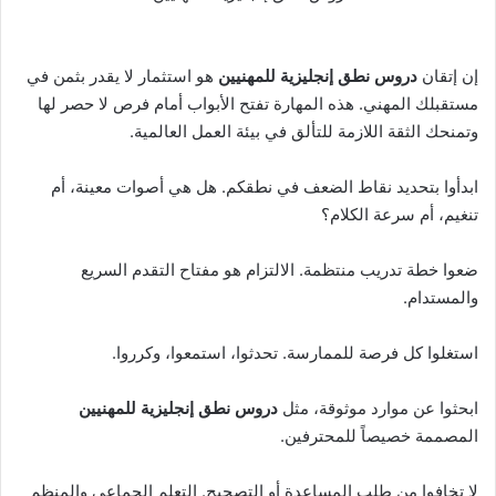
إن إتقان
دروس نطق إنجليزية للمهنيين
هو استثمار لا يقدر بثمن في
مستقبلك المهني. هذه المهارة تفتح الأبواب أمام فرص لا حصر لها
وتمنحك الثقة اللازمة للتألق في بيئة العمل العالمية.
ابدأوا بتحديد نقاط الضعف في نطقكم. هل هي أصوات معينة، أم
تنغيم، أم سرعة الكلام؟
ضعوا خطة تدريب منتظمة. الالتزام هو مفتاح التقدم السريع
والمستدام.
استغلوا كل فرصة للممارسة. تحدثوا، استمعوا، وكرروا.
ابحثوا عن موارد موثوقة، مثل
دروس نطق إنجليزية للمهنيين
المصممة خصيصاً للمحترفين.
لا تخافوا من طلب المساعدة أو التصحيح. التعلم الجماعي والمنظم