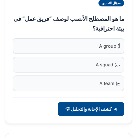
سؤال التحدي
ما هو المصطلح الأنسب لوصف “فريق عمل” في
بيئة احترافية؟
أ) A group
ب) A squad
ج) A team
كشف الإجابة والتحليل 💡