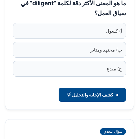
ما هو المعنى الأكثر دقة لكلمة “diligent” في
سياق العمل؟
أ) كسول
ب) مجتهد ومثابر
ج) مبدع
كشف الإجابة والتحليل 💡
سؤال التحدي