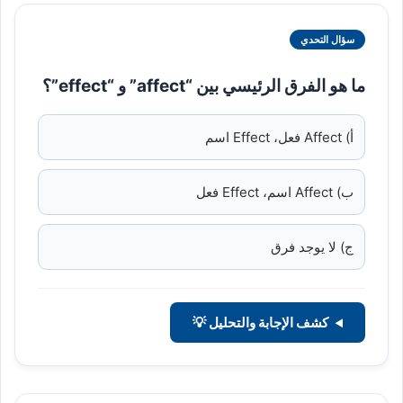
سؤال التحدي
ما هو الفرق الرئيسي بين “affect” و “effect”؟
أ) Affect فعل، Effect اسم
ب) Affect اسم، Effect فعل
ج) لا يوجد فرق
كشف الإجابة والتحليل 💡