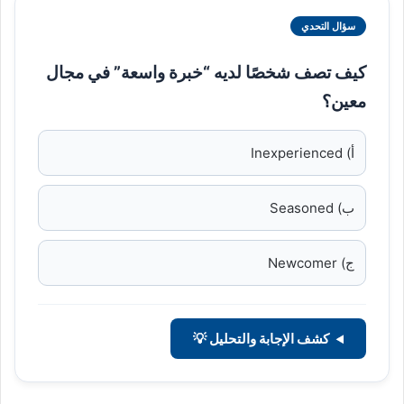
سؤال التحدي
كيف تصف شخصًا لديه “خبرة واسعة” في مجال
معين؟
أ) Inexperienced
ب) Seasoned
ج) Newcomer
كشف الإجابة والتحليل 💡