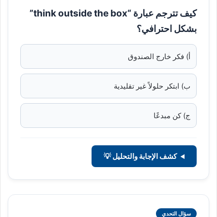
كيف تترجم عبارة “think outside the box”
بشكل احترافي؟
أ) فكر خارج الصندوق
ب) ابتكر حلولاً غير تقليدية
ج) كن مبدعًا
كشف الإجابة والتحليل 💡
سؤال التحدي