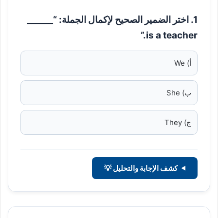
1. اختر الضمير الصحيح لإكمال الجملة: “______
is a teacher.”
أ) We
ب) She
ج) They
كشف الإجابة والتحليل 💡