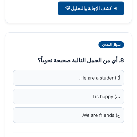
كشف الإجابة والتحليل 💡
سؤال التحدي
8. أي من الجمل التالية صحيحة نحوياً؟
أ) He are a student.
ب) I is happy.
ج) We are friends.