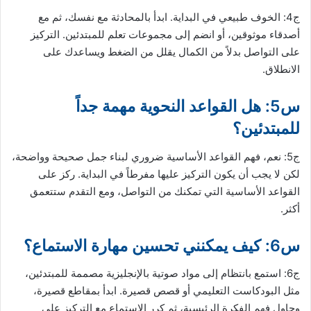
ج4: الخوف طبيعي في البداية. ابدأ بالمحادثة مع نفسك، ثم مع
أصدقاء موثوقين، أو انضم إلى مجموعات تعلم للمبتدئين. التركيز
على التواصل بدلاً من الكمال يقلل من الضغط ويساعدك على
الانطلاق.
س5: هل القواعد النحوية مهمة جداً
للمبتدئين؟
ج5: نعم، فهم القواعد الأساسية ضروري لبناء جمل صحيحة وواضحة،
لكن لا يجب أن يكون التركيز عليها مفرطاً في البداية. ركز على
القواعد الأساسية التي تمكنك من التواصل، ومع التقدم ستتعمق
أكثر.
س6: كيف يمكنني تحسين مهارة الاستماع؟
ج6: استمع بانتظام إلى مواد صوتية بالإنجليزية مصممة للمبتدئين،
مثل البودكاست التعليمي أو قصص قصيرة. ابدأ بمقاطع قصيرة،
وحاول فهم الفكرة الرئيسية، ثم كرر الاستماع مع التركيز على