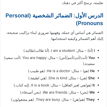
تعلمته، ترسخ أكثر في ذهنك.
الدرس الأول: الضمائر الشخصية (Personal
Pronouns)
الضمائر هي أساس أي جملة، وفهمها ضروري لبناء تراكيب صحيحة.
إليك أهم الضمائر وكيفية استخدامها.
I
(أنا) – مثال: I am a student. (أنا طالب/طالبة.)
You
(أنت/أنتِ/أنتم/أنتن) – مثال: You are happy. (أنت سعيد/
سعيدة.)
He
(هو) – مثال: He is a doctor. (هو طبيب.)
She
(هي) – مثال: She is kind. (هي لطيفة.)
It
(هو/هي لغير العاقل) – مثال: It is a book. (إنه كتاب.)
We
(نحن) – مثال: We are friends. (نحن أصدقاء.)
They
(هم/هن) – مثال: They are busy. (هم مشغولون.)