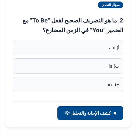
سؤال التحدي
2. ما هو التصريف الصحيح لفعل “To Be” مع
الضمير “You” في الزمن المضارع؟
أ) am
ب) is
ج) are
كشف الإجابة والتحليل 💡