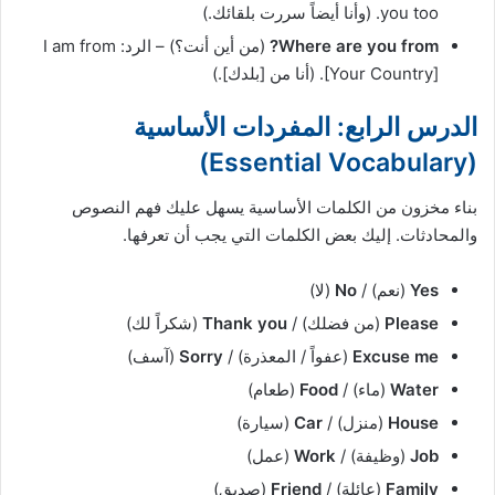
you too. (وأنا أيضاً سررت بلقائك.)
Where are you from?
(من أين أنت؟) – الرد: I am from
[Your Country]. (أنا من [بلدك].)
الدرس الرابع: المفردات الأساسية
(Essential Vocabulary)
بناء مخزون من الكلمات الأساسية يسهل عليك فهم النصوص
والمحادثات. إليك بعض الكلمات التي يجب أن تعرفها.
Yes
(نعم) /
No
(لا)
Please
(من فضلك) /
Thank you
(شكراً لك)
Excuse me
(عفواً / المعذرة) /
Sorry
(آسف)
Water
(ماء) /
Food
(طعام)
House
(منزل) /
Car
(سيارة)
Job
(وظيفة) /
Work
(عمل)
Family
(عائلة) /
Friend
(صديق)