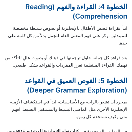
الخطوة 4: القراءة والفهم (Reading
Comprehension)
ابدأ بقراءة قصص الأطفال بالإنجليزية أو نصوص بسيطة مخصصة
للمبتدئين. ركز على فهم المعنى العام للجمل بدلاً من كل كلمة على
حدة.
بعد قراءة كل جملة، حاول ترجمتها في ذهنك أو بصوت عالٍ للتأكد من
فهمك. القراءة المنتظمة تعزز المفردات والقواعد بشكل طبيعي.
الخطوة 5: الغوص العميق في القواعد
(Deeper Grammar Exploration)
بمجرد أن تشعر بالراحة مع الأساسيات، ابدأ في استكشاف الأزمنة
الإنجليزية الأخرى مثل الماضي البسيط والمستقبل البسيط. افهم
متى وكيف تستخدم كل زمن.
حل التمارين الموجودة في
كتاب تعلم الإنجليزية للمبتدئين PDF بدون