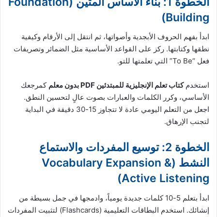
الخطوة 1: بناء الأساس المتين (Foundation
Building)
ابدأ بفهم الحروف الأبجدية وأصواتها، ثم انتقل إلى الأرقام وكيفية
نطقها وكتابتها. ركز على القواعد الأساسية مثل الضمائر وتصريفات
فعل “To Be” التي تعلمتها للتو.
استخدم
كتاب تعلم الإنجليزية للمبتدئين PDF بدون معلم
كمرجعك
الأساسي، وكرر الكلمات والعبارات بصوت عالٍ لتحسين النطق.
اجعل من التعلم اليومي عادة لا تتجاوز 15-30 دقيقة في البداية
لتجنب الإرهاق.
الخطوة 2: توسيع المفردات والاستماع
النشط (Vocabulary Expansion &
Active Listening)
ابدأ بتعلم 5-10 كلمات جديدة يومياً، وادمجها في جمل بسيطة من
إنشائك. استخدم البطاقات التعليمية (Flashcards) لتثبيت المفردات