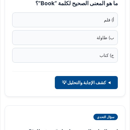
ما هو المعنى الصحيح لكلمة “Book”؟
أ) قلم
ب) طاولة
ج) كتاب
كشف الإجابة والتحليل 💡
سؤال التحدي