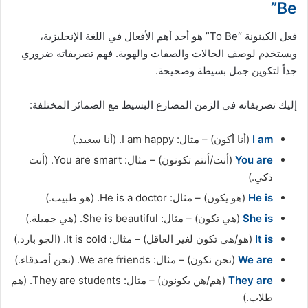
Be”
فعل الكينونة “To Be” هو أحد أهم الأفعال في اللغة الإنجليزية،
ويستخدم لوصف الحالات والصفات والهوية. فهم تصريفاته ضروري
جداً لتكوين جمل بسيطة وصحيحة.
إليك تصريفاته في الزمن المضارع البسيط مع الضمائر المختلفة:
I am
(أنا أكون) – مثال: I am happy. (أنا سعيد.)
You are
(أنت/أنتم تكونون) – مثال: You are smart. (أنت
ذكي.)
He is
(هو يكون) – مثال: He is a doctor. (هو طبيب.)
She is
(هي تكون) – مثال: She is beautiful. (هي جميلة.)
It is
(هو/هي تكون لغير العاقل) – مثال: It is cold. (الجو بارد.)
We are
(نحن نكون) – مثال: We are friends. (نحن أصدقاء.)
They are
(هم/هن يكونون) – مثال: They are students. (هم
طلاب.)