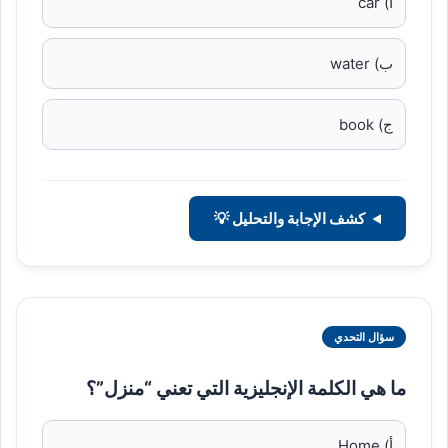
أ) car
ب) water
ج) book
كشف الإجابة والتحليل 💡
سؤال التحدي
ما هي الكلمة الإنجليزية التي تعني “منزل”؟
أ) Home