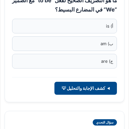
ما هو التصريف الصحيح لفعل “to be” مع الضمير
“We” في المضارع البسيط؟
أ) is
ب) am
ج) are
كشف الإجابة والتحليل 💡
سؤال التحدي