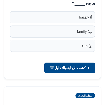
new _____.”
أ) happy
ب) family
ج) run
كشف الإجابة والتحليل 💡
سؤال التحدي