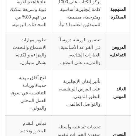
يركز الكتاب على 1000
بناء قاعدة لغوية
المنهجية
كلمة إنجليزية أساسية
قوية وسريعة تمكنك
المبتكرة
ومترجمة، مصممة
من فهم 80% من
للمبتدئين لتعلمها ذاتياً.
المحادثات اليومية.
تتضمن الورشة دروساً
تطوير مهارات
الدروس
في القواعد الأساسية،
الاستماع والتحدث
التفاعلية
العبارات الشائعة،
والقراءة والكتابة
والتدريب على النطق.
بشكل متوازن.
فتح آفاق مهنية
تأثير إتقان الإنجليزية
جديدة وزيادة
العائد
على الفرص الوظيفية،
التنافسية في سوق
المهني
التطور المهني،
العمل المحلي
والتواصل العالمي.
والدولي.
قياس التقدم
تحديات تفاعلية وأسئلة
المحرز وتحديد
التحدي
متعددة الخيارات لتقييم