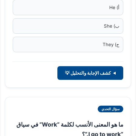
أ) He
ب) She
ج) They
كشف الإجابة والتحليل 💡
سؤال التحدي
ما هو المعنى الأنسب لكلمة “Work” في سياق
“I go to work.”؟