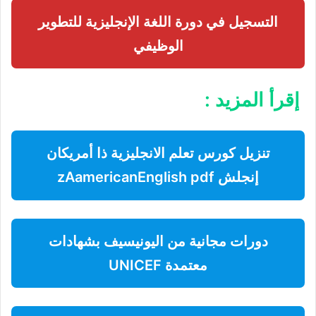
التسجيل في دورة اللغة الإنجليزية للتطوير
الوظيفي
إقرأ المزيد :
تنزيل كورس تعلم الانجليزية ذا أمريكان
إنجلش zAamericanEnglish pdf
دورات مجانية من اليونيسيف بشهادات
معتمدة UNICEF