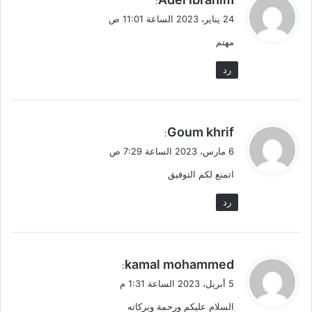
:
ق
24 يناير، 2023 الساعة 11:01 ص
و
مهتم
ل
رد
ي
Goum khrif
:
ق
6 مارس، 2023 الساعة 7:29 ص
و
اتمنع لكم التوفيق
ل
رد
ي
kamal mohammed
:
ق
5 أبريل، 2023 الساعة 1:31 م
و
السلام عليكم ورحمة وبركاته
ل