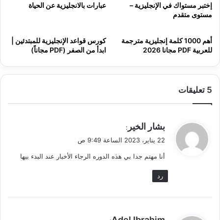
إختبر مستواك في الإنجليزية –
عبارات بالانجليزية عن الحياة
مستوى متقدم
أهم 1000 كلمة إنجليزية مترجمة
كورس قواعد الإنجليزية للمبتدئين |
للعربية PDF مجانا 2026
ابدأ من الصفر (PDF مجاناً)
‫5 تعليقات
ي
بشار الخير
:
ق
22 يناير، 2023 الساعة 9:49 ص
و
أنا مهتم جدا بي هذه الدوره الرجاء الأخبار عند البدء بيها
ل
رد
ي
Adel Ibrahim