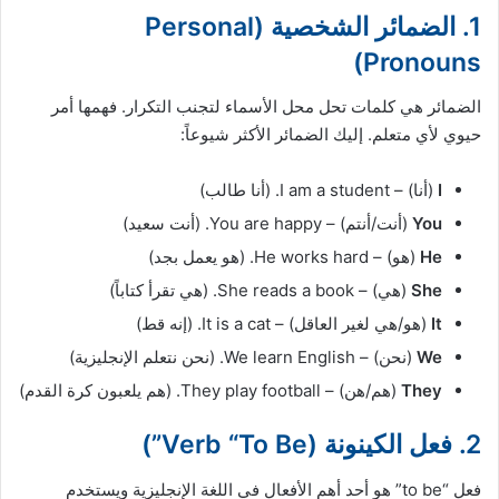
1. الضمائر الشخصية (Personal
Pronouns)
الضمائر هي كلمات تحل محل الأسماء لتجنب التكرار. فهمها أمر
حيوي لأي متعلم. إليك الضمائر الأكثر شيوعاً:
I
(أنا) – I am a student. (أنا طالب)
You
(أنت/أنتم) – You are happy. (أنت سعيد)
He
(هو) – He works hard. (هو يعمل بجد)
She
(هي) – She reads a book. (هي تقرأ كتاباً)
It
(هو/هي لغير العاقل) – It is a cat. (إنه قط)
We
(نحن) – We learn English. (نحن نتعلم الإنجليزية)
They
(هم/هن) – They play football. (هم يلعبون كرة القدم)
2. فعل الكينونة (Verb “To Be”)
فعل “to be” هو أحد أهم الأفعال في اللغة الإنجليزية ويستخدم