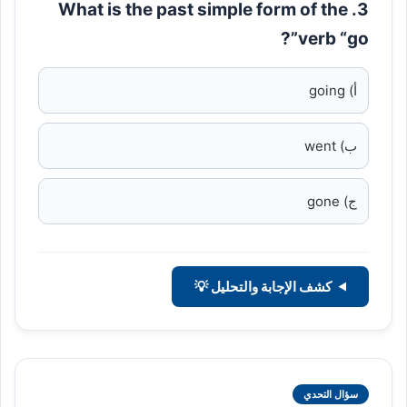
3. What is the past simple form of the
verb “go”?
أ) going
ب) went
ج) gone
كشف الإجابة والتحليل 💡
سؤال التحدي