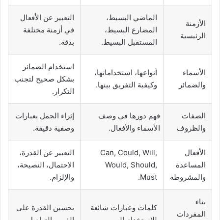
الماضي البسيط،
التعبير عن الأفعال
الأزمنة
المضارع البسيط،
في أزمنة مختلفة
الرئيسية
المستقبل البسيط.
بدقة.
استخدام الضمائر
الأسماء
أنواعها، استخداماتها،
بشكل صحيح لتجنب
والضمائر
وكيفية التفريق بينها.
التكرار.
الصفات
فهم دورها في وصف
إثراء الجمل بعبارات
والظروف
الأسماء والأفعال.
وصفية دقيقة.
الأفعال
Can, Could, Will,
التعبير عن القدرة،
المساعدة
Would, Should,
الاحتمال، النصيحة،
والمشروطة
Must.
والإلزام.
بناء
كلمات وعبارات شائعة
تحسين القدرة على
المفردات
للاستخدام اليومي.
الفهم والتواصل.