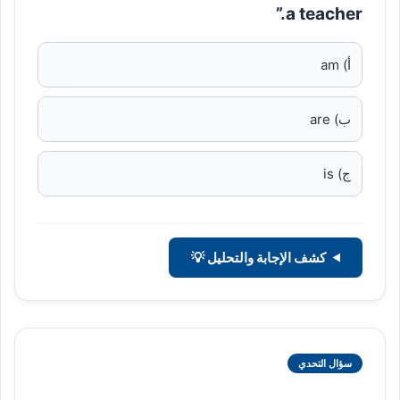
a teacher.”
أ) am
ب) are
ج) is
كشف الإجابة والتحليل 💡
سؤال التحدي