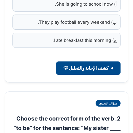
أ) She is going to school now.
ب) They play football every weekend.
ج) I ate breakfast this morning.
كشف الإجابة والتحليل 💡
سؤال التحدي
2. Choose the correct form of the verb
“to be” for the sentence: “My sister ____