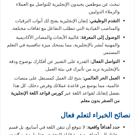
تبحث عن موظفين يجيدون الإنجليزية للتواصل مع العملاء
والزملاء الدوليين.
التقدم الوظيفي:
إتقان الإنجليزية يفتح لك أبواب الترقيات
والمناصب القيادية التي تتطلب التفاعل مع ثقافات مختلفة.
الوصول إلى المعرفة:
غالبية الأبحاث والمصادر الأكاديمية
والمهنية تُنشر بالإنجليزية، مما يمنحك ميزة تنافسية في التعلم
المستمر.
التواصل الفعال:
القدرة على التعبير عن أفكارك بوضوح ودقة
بالإنجليزية تزيد من تأثيرك في بيئة العمل.
العمل الحر العالمي:
يتيح لك العمل كمستقل على منصات
عالمية، مما يوسع من قاعدة عملائك وفرص دخلك. كل هذا
بفضل إتقانك لقواعد اللغة عبر
كورس قواعد اللغة الإنجليزية
من الصفر بدون معلم
.
نصائح الخبراء لتعلم فعال
حدد أهدافاً واقعية:
لا تتوقع أن تتقن اللغة في أسابيع، بل قسم
رحلتك إلى أهداف صغيرة قابلة للتحقيق. هذا ما يدعمه
كورس