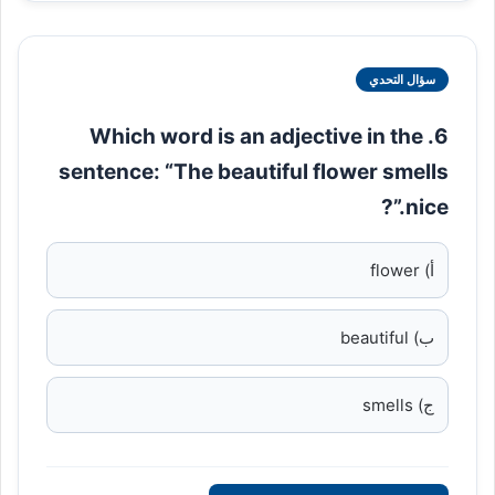
سؤال التحدي
6. Which word is an adjective in the
sentence: “The beautiful flower smells
nice.”?
أ) flower
ب) beautiful
ج) smells