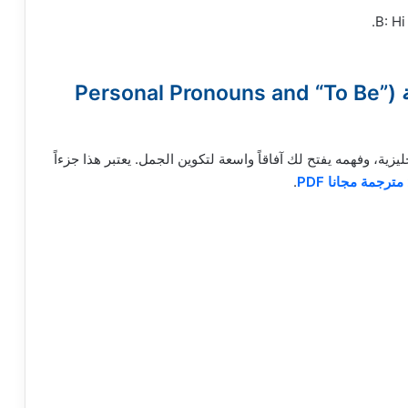
B: Hi
2. الضمائر الشخصية وأفعال الكينونة (Personal Pronouns and “To Be”
 الإنجليزية، وفهمه يفتح لك آفاقاً واسعة لتكوين الجمل. يعتبر هذا جزءاً
.