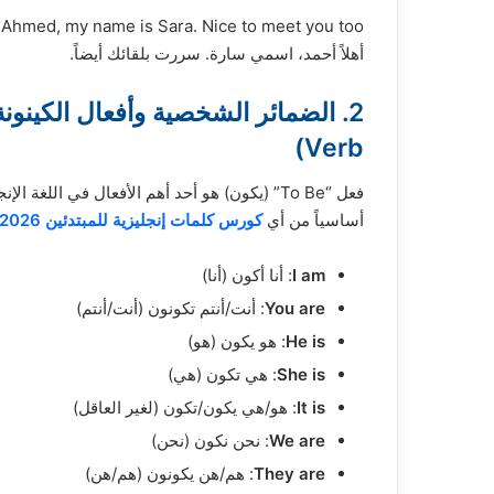
 Ahmed, my name is Sara. Nice to meet you too.
أهلاً أحمد، اسمي سارة. سررت بلقائك أيضاً.
Verb)
فعل “To Be” (يكون) هو أحد أهم الأفعال في اللغة
أساسياً من أي
كورس كلمات إنجليزية للمبتدئين 2026 مترجمة مجانا PDF
I am
: أنا أكون (أنا)
You are
: أنت/أنتم تكونون (أنت/أنتم)
He is
: هو يكون (هو)
She is
: هي تكون (هي)
It is
: هو/هي يكون/تكون (لغير العاقل)
We are
: نحن نكون (نحن)
They are
: هم/هن يكونون (هم/هن)