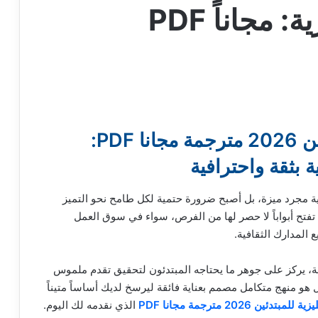
كورس كلمات إنجليزية: مجاناً PDF
كورس كلمات إنجليزية للمبتدئين 2026 مترجمة مجانا PDF:
ة بثقة واحترافية
يزية مجرد ميزة، بل أصبح ضرورة حتمية لكل طامح نحو التميز
تفتح أبواباً لا حصر لها من الفرص، سواء في سوق العمل
المدارك الثقافية.
املة، يركز على جوهر ما يحتاجه المبتدئون لتحقيق تقدم ملموس
و منهج متكامل مصمم بعناية فائقة ليرسخ لديك أساساً متيناً
ن 2026 مترجمة مجانا PDF
الذي نقدمه لك اليوم.