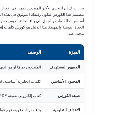
نحن ندرك أن التحدي الأكبر للمبتدئين يكمن في اختيار
بتصميم هذا الكورس ليكون رفيقك الموثوق في هذه ال
أساسيات الكلمات والجمل إلى بناء محادثات بسيطة وواث
الحياة اليومية والمهنية. هذا الدليل هو
كورس كلمات إنجليزية للمبتد
تبحث عنه.
الميزة
الوصف
الجمهور المستهدف
المبتدئون تمامًا أو من لديهم
المحتوى الأساسي
كلمات إنجليزية أساسية، ق
صيغة الكورس
كتاب إلكتروني بصيغة PDF قابل للتحميل مجانًا.
الأهداف التعليمية
بناء مفردات قوية، فهم قو