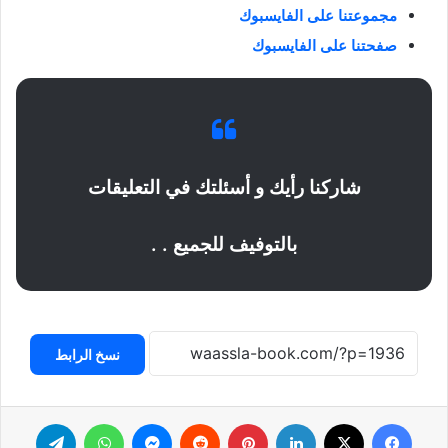
مجموعتنا على الفايسبوك
صفحتنا على الفايسبوك
شاركنا رأيك و أسئلتك في التعليقات
بالتوفيف للجميع . .
نسخ الرابط
فيسبوك
‫X
لينكدإن
بينتيريست
ماسنجر
واتساب
تيلقرام