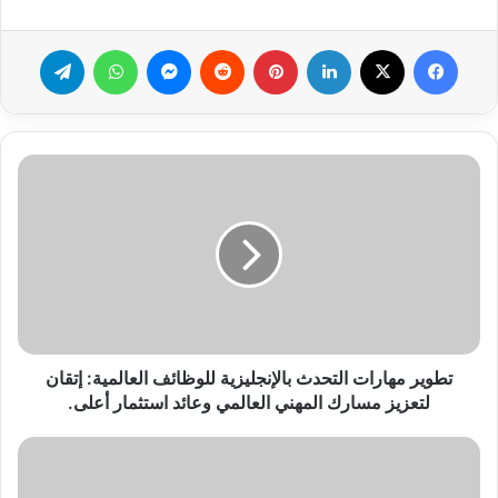
فيسبوك
‫X
لينكدإن
بينتيريست
ماسنجر
واتساب
تيلقرام
تطوير
مهارات
التحدث
بالإنجليزية
للوظائف
العالمية:
إتقان
لتعزيز
مسارك
المهني
تطوير مهارات التحدث بالإنجليزية للوظائف العالمية: إتقان
العالمي
لتعزيز مسارك المهني العالمي وعائد استثمار أعلى.
وعائد
استثمار
دورات
أعلى.
إنجليزية
لإدارة