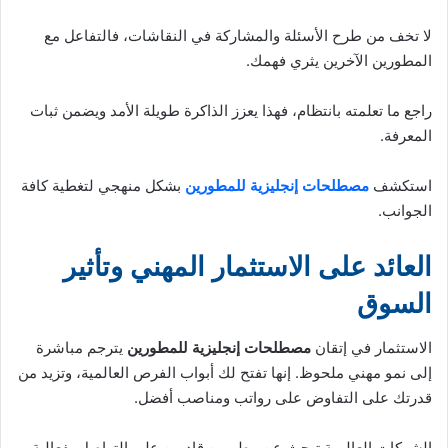
لا تخف من طرح الأسئلة والمشاركة في النقاشات، فالتفاعل مع
المطورين الآخرين يثري فهمك.
راجع ما تعلمته بانتظام، فهذا يعزز الذاكرة طويلة الأمد ويضمن ثبات
المعرفة.
استكشف
مصطلحات إنجليزية للمطورين
بشكل منهجي لتغطية كافة
الجوانب.
العائد على الاستثمار المهني وتأثير
السوق
الاستثمار في إتقان
مصطلحات إنجليزية للمطورين
يترجم مباشرة
إلى نمو مهني ملحوظ. إنها تفتح لك أبواب الفرص العالمية، وتزيد من
قدرتك على التفاوض على رواتب ومناصب أفضل.
الشركات العالمية تبحث عن مطورين قادرين على التواصل بفعالية