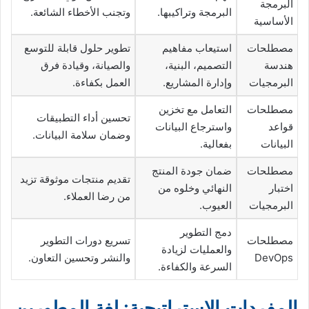
البرمجة
البرمجة وتراكيبها.
وتجنب الأخطاء الشائعة.
الأساسية
مصطلحات
استيعاب مفاهيم
تطوير حلول قابلة للتوسع
هندسة
التصميم، البنية،
والصيانة، وقيادة فرق
البرمجيات
وإدارة المشاريع.
العمل بكفاءة.
مصطلحات
التعامل مع تخزين
تحسين أداء التطبيقات
قواعد
واسترجاع البيانات
وضمان سلامة البيانات.
البيانات
بفعالية.
مصطلحات
ضمان جودة المنتج
تقديم منتجات موثوقة تزيد
اختبار
النهائي وخلوه من
من رضا العملاء.
البرمجيات
العيوب.
دمج التطوير
مصطلحات
تسريع دورات التطوير
والعمليات لزيادة
DevOps
والنشر وتحسين التعاون.
السرعة والكفاءة.
المفردات الاستراتيجية: لغة المطورين