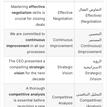
Mastering
effective
التفاوض الفعال
negotiation
skills is
Effective
(Effective
crucial for closing
Negotiation
Negotiation)
deals.
التحسين
We are committed to
المستمر
Continuous
continuous
improvement
in all our
Improvement
(Continuous
processes.
Improvement)
الرؤية
The CEO presented a
الاستراتيجية
Strategic
strategic
compelling
vision
for the next
Vision
(Strategic
decade.
Vision)
A thorough
التحليل التنافسي
competitive analysis
Competitive
is essential before
(Competitive
Analysis
launching a new
Analysis)