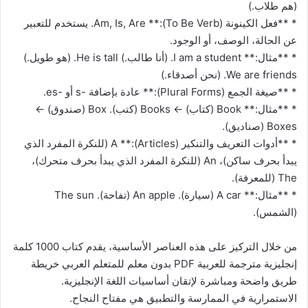
(هم طلاب.)
* **فعل الكينونة (To Be Verb):** Am, Is, Are. يستخدم للتعبير
عن الحالة، الوصف، أو الوجود.
* **مثال:** I am a student. (أنا طالب.) He is tall. (هو طويل.)
We are friends. (نحن أصدقاء.)
* **صيغة الجمع (Plural Forms):** عادة بإضافة -s أو -es.
* **مثال:** Book (كتاب) -> Books (كتب). Box (صندوق) ->
Boxes (صناديق).
* **أدوات التعريف والتنكير (Articles):** A (للنكرة المفرد الذي
يبدأ بحرف ساكن)، An (للنكرة المفرد الذي يبدأ بحرف متحرك)،
The (للمعرفة).
* **مثال:** A car (سيارة). An apple (تفاحة). The sun
(الشمس).
من خلال التركيز على هذه العناصر الأساسية، يقدم كتاب 1000 كلمة
إنجليزية مترجمة للعربية PDF بدون معلم للمتعلم العربي خريطة
طريق واضحة ومباشرة لإتقان أساسيات اللغة الإنجليزية.
الاستمرارية في الممارسة والتطبيق هي مفتاح النجاح.