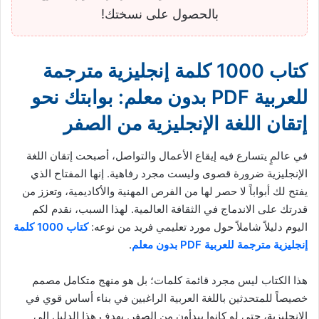
بالحصول على نسختك!
كتاب 1000 كلمة إنجليزية مترجمة
للعربية PDF بدون معلم: بوابتك نحو
إتقان اللغة الإنجليزية من الصفر
في عالمٍ يتسارع فيه إيقاع الأعمال والتواصل، أصبحت إتقان اللغة
الإنجليزية ضرورة قصوى وليست مجرد رفاهية. إنها المفتاح الذي
يفتح لك أبواباً لا حصر لها من الفرص المهنية والأكاديمية، وتعزز من
قدرتك على الاندماج في الثقافة العالمية. لهذا السبب، نقدم لكم
اليوم دليلاً شاملاً حول مورد تعليمي فريد من نوعه:
كتاب 1000 كلمة
إنجليزية مترجمة للعربية PDF بدون معلم
.
هذا الكتاب ليس مجرد قائمة كلمات؛ بل هو منهج متكامل مصمم
خصيصاً للمتحدثين باللغة العربية الراغبين في بناء أساس قوي في
الإنجليزية، حتى لو كانوا يبدأون من الصفر. يهدف هذا الدليل إلى