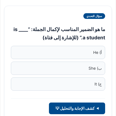
سؤال التحدي
ما هو الضمير المناسب لإكمال الجملة: “____ is
a student.” (للإشارة إلى فتاة)
أ) He
ب) She
ج) It
كشف الإجابة والتحليل 💡