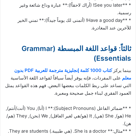
* **See you later! (أراك لاحقاً!):** عبارة وداع شائعة وغير
رسمية.
* **Have a good day! (أتمنى لك يوماً جيداً!):** تمني الخير
للآخرين عند المغادرة.
ثالثاً: قواعد اللغة المبسطة (Grammar
Essentials)
بينما يركز
كتاب 1000 كلمة إنجليزية مترجمة للعربية PDF بدون
معلم
على المفردات، فإنه يوفر أيضاً سياقاً لقواعد اللغة الأساسية
التي تساعد على ربط الكلمات ببعضها البعض. فهم هذه القواعد يمثل
العمود الفقري لبناء جمل صحيحة ومعبرة.
* **ضمائر الفاعل (Subject Pronouns):** I (أنا), You (أنت/أنتم),
He (هو), She (هي), It (هو/هي لغير العاقل), We (نحن), They (هم/
هن).
* **مثال:** She is a doctor. (هي طبيبة.) They are students.