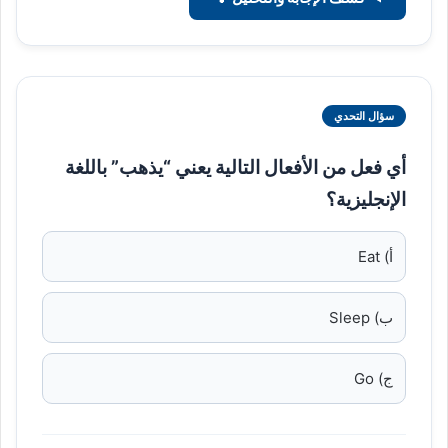
سؤال التحدي
أي فعل من الأفعال التالية يعني “يذهب” باللغة
الإنجليزية؟
أ) Eat
ب) Sleep
ج) Go