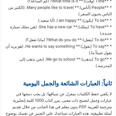
* **Time (وقت):** What time is it? (كم الساعة؟)
* **People (أناس):** Many people like to travel. (الكثير من
الناس يحبون السفر.)
* **To be (يكون):** I am happy. (أنا سعيد.)
* **To have (يملك):** She has a new car. (هي تملك سيارة
جديدة.)
* **To do (يفعل):** What do you do? (ماذا تفعل؟)
* **To say (يقول):** He wants to say something. (هو يريد أن
يقول شيئاً ما.)
* **To go (يذهب):** We go to school. (نحن نذهب إلى
المدرسة.)
ثانياً: العبارات الشائعة والجمل اليومية
لا يكفي حفظ الكلمات بمعزل عن سياقها؛ بل يجب دمجها في
عبارات وجمل لتصبح ذات معنى. يبرز كتاب 1000 كلمة إنجليزية
مترجمة للعربية PDF بدون معلم في هذا الجانب من خلال تقديم
أمثلة تطبيقية. هذه العبارات تساعدك على التعبير عن نفسك بوضوح