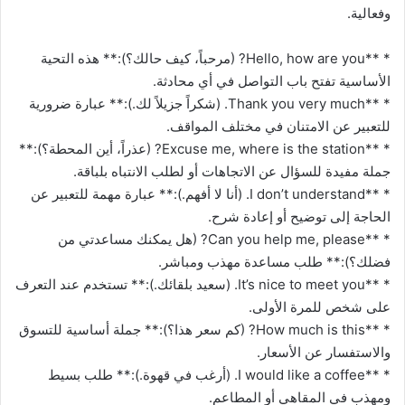
وفعالية.
* **Hello, how are you? (مرحباً، كيف حالك؟):** هذه التحية
الأساسية تفتح باب التواصل في أي محادثة.
* **Thank you very much. (شكراً جزيلاً لك.):** عبارة ضرورية
للتعبير عن الامتنان في مختلف المواقف.
* **Excuse me, where is the station? (عذراً، أين المحطة؟):**
جملة مفيدة للسؤال عن الاتجاهات أو لطلب الانتباه بلباقة.
* **I don’t understand. (أنا لا أفهم.):** عبارة مهمة للتعبير عن
الحاجة إلى توضيح أو إعادة شرح.
* **Can you help me, please? (هل يمكنك مساعدتي من
فضلك؟):** طلب مساعدة مهذب ومباشر.
* **It’s nice to meet you. (سعيد بلقائك.):** تستخدم عند التعرف
على شخص للمرة الأولى.
* **How much is this? (كم سعر هذا؟):** جملة أساسية للتسوق
والاستفسار عن الأسعار.
* **I would like a coffee. (أرغب في قهوة.):** طلب بسيط
ومهذب في المقاهي أو المطاعم.