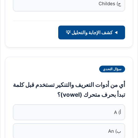
ج) Childes
كشف الإجابة والتحليل 💡
سؤال التحدي
أي من أدوات التعريف والتنكير تستخدم قبل كلمة
تبدأ بحرف متحرك (vowel)؟
أ) A
ب) An