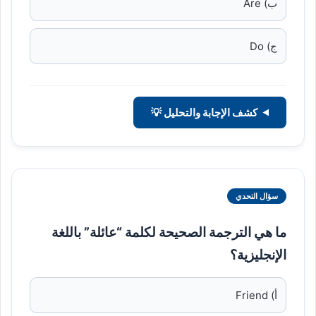
ب) Are
ج) Do
كشف الإجابة والتحليل 💡
سؤال التحدي
ما هي الترجمة الصحيحة لكلمة “عائلة” باللغة
الإنجليزية؟
أ) Friend