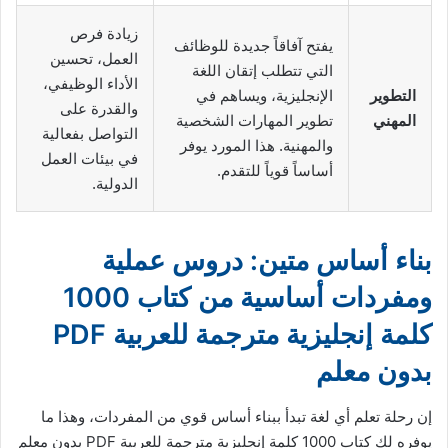
زيادة فرص
يفتح آفاقاً جديدة للوظائف
العمل، تحسين
التي تتطلب إتقان اللغة
الأداء الوظيفي،
التطوير
الإنجليزية، ويساهم في
والقدرة على
المهني
تطوير المهارات الشخصية
التواصل بفعالية
والمهنية. هذا المورد يوفر
في بيئات العمل
أساساً قوياً للتقدم.
الدولية.
بناء أساس متين: دروس عملية
ومفردات أساسية من كتاب 1000
كلمة إنجليزية مترجمة للعربية PDF
بدون معلم
إن رحلة تعلم أي لغة تبدأ ببناء أساس قوي من المفردات، وهذا ما
يوفره لك كتاب 1000 كلمة إنجليزية مترجمة للعربية PDF بدون معلم