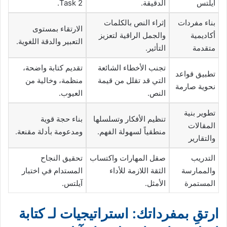
آيلتس
الدقيقة.
Task 2.
بناء مفردات
إثراء النص بالكلمات
الارتقاء بمستوى
أكاديمية
والجمل الراقية لتعزيز
التعبير والدقة اللغوية.
متقدمة
التأثير.
تجنب الأخطاء الشائعة
تقديم كتابة واضحة،
تطبيق قواعد
التي قد تقلل من قيمة
منظمة، وخالية من
نحوية صارمة
النص.
العيوب.
تطوير بنية
تنظيم الأفكار وتسلسلها
بناء حجة قوية
المقالات
منطقياً لسهولة الفهم.
ومدعومة بأدلة مقنعة.
والتقارير
التدريب
صقل المهارات واكتساب
تحقيق النجاح
والممارسة
الثقة اللازمة للأداء
المستدام في اختبار
المستمرة
الأمثل.
آيلتس.
ارتقِ بمفرداتك: استراتيجيات لـ كتابة