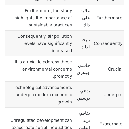
علاوة
Furthermore, the study
Furthermore
على
highlights the importance of
ذلك
sustainable practices.
Consequently, air pollution
نتيجة
levels have significantly
Consequently
لذلك
increased.
It is crucial to address these
حاسم،
environmental concerns
Crucial
جوهري
promptly.
Technological advancements
يدعم،
underpin modern economic
Underpin
يؤسس
growth.
يفاقم،
يزيد
Unregulated development can
Exacerbate
الطين
exacerbate social inequalities.