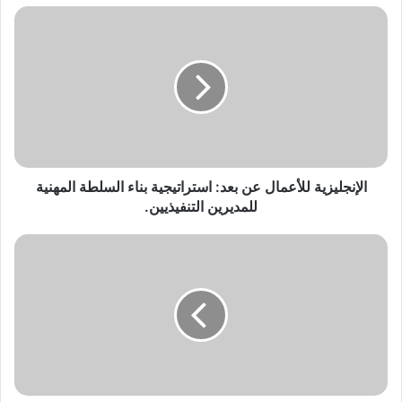
الإنجليزية
للأعمال
عن
بعد:
استراتيجية
بناء
السلطة
المهنية
للمديرين
التنفيذيين.
الإنجليزية للأعمال عن بعد: استراتيجية بناء السلطة المهنية
للمديرين التنفيذيين.
تحدث
الإنجليزية
بطلاقة
لآيلتس
العمل:
ارفع
مرتبك
50%
بمهارات